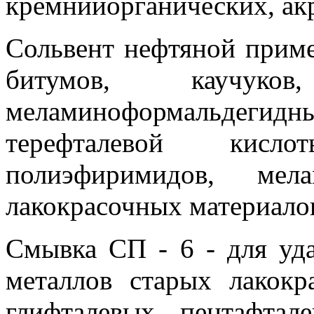
кремнийорганических, ак
Сольвент нефтяной приме
битумов, каучу
меламиноформальдегид
терефталевой кисл
полиэфиримидов, мел
лакокрасочных материало
Смывка СП - 6 - для уд
металлов старых лакок
глифталевых, пентафтал