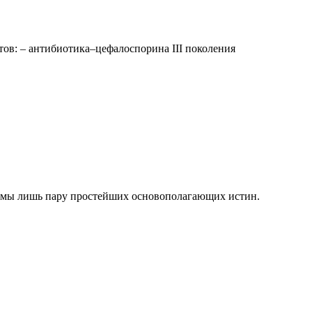
в: – антибиотика–цефалоспорина III поколения
лемы лишь пару простейших основополагающих истин.