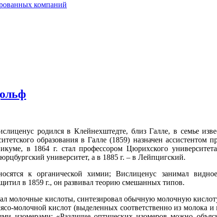
ированных компаний
дольф
иценус родился в Клейнехштедте, близ Галле, в семье извес
итетского образования в Галле (1859) назначен ассистентом 
куме, в 1864 г. стал профессором Цюрихского университета,
юрцбургский университет, а в 1885 г. – в Лейпцигский.
осятся к органической химии; Вислиценус занимал видное
щитил в 1859 г., он развивал теорию смешанных типов.
вал молочные кислоты, синтезировал обычную молочную кислоту и
со-молочной кислот (выделенных соответственно из молока и му
ыми изомерами: «Различие оптических изомеров можно объяс