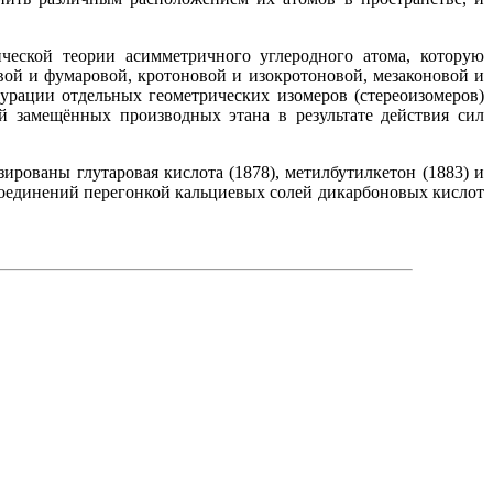
ческой теории асимметричного углеродного атома, которую
ой и фумаровой, кротоновой и изокротоновой, мезаконовой и
урации отдельных геометрических изомеров (стереоизомеров)
й замещённых производных этана в результате действия сил
рованы глутаровая кислота (1878), метилбутилкетон (1883) и
соединений перегонкой кальциевых солей дикарбоновых кислот