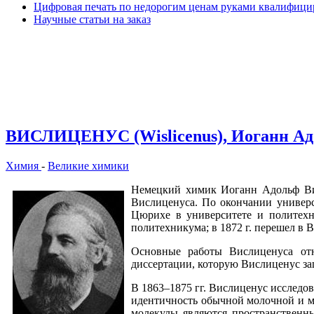
Цифровая печать по недорогим ценам руками квалифиц
Научные статьи на заказ
ВИСЛИЦЕНУС (Wislicenus), Иоганн А
Химия
-
Великие химики
Немецкий химик Иоганн Адольф Висл
Вислиценуса. По окончании универс
Цюрихе в университете и политехни
политехникума; в 1872 г. перешел в В
Основные работы Вислиценуса отн
диссертации, которую Вислиценус за
В 1863–1875 гг. Вислиценус исследо
идентичность обычной молочной и мя
молекулы являются пространственн