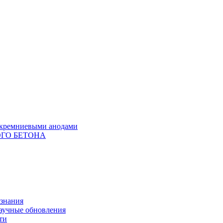
с кремниевыми анодами
ГО БЕТОНА
 знания
научные обновления
ти