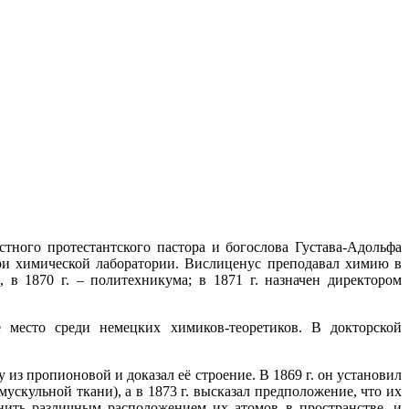
тного протестантского пастора и богослова Густава-Адольфа
при химической лаборатории. Вислиценус преподавал химию в
 в 1870 г. – политехникума; в 1871 г. назначен директором
 место среди немецких химиков-теоретиков. В докторской
з пропионовой и доказал её строение. В 1869 г. он установил
скульной ткани), а в 1873 г. высказал предположение, что их
нить различным расположением их атомов в пространстве, и