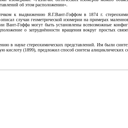
тавлений об этом расположении».
чком к выдвижению Я.Г.Вант-Гоффом в 1874 г. стереохими
 описал случаи геометрической изомерии на примерах малеинов
ории Вант-Гоффа могут быть установлены всевозможные конфиг
положение о затруднённости вращения вокруг простых связе
ию в науке стереохимических представлений. Им были синтези
ую кислоту (1899), предложил способ синтеза алициклических 