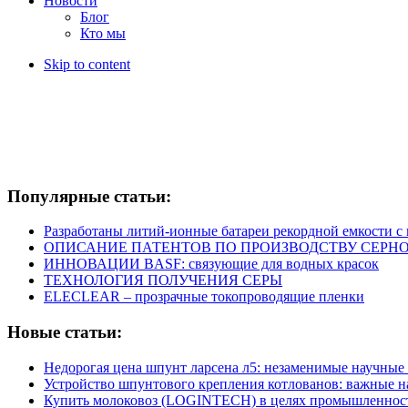
Новости
Блог
Кто мы
Skip to content
Популярные статьи:
Разработаны литий-ионные батареи рекордной емкости 
ОПИСАНИЕ ПАТЕНТОВ ПО ПРОИЗВОДСТВУ СЕРНО
ИННОВАЦИИ BASF: связующие для водных красок
ТЕХНОЛОГИЯ ПОЛУЧЕНИЯ СЕРЫ
ELECLEAR – прозрачные токопроводящие пленки
Новые статьи:
Недорогая цена шпунт ларсена л5: незаменимые научные
Устройство шпунтового крепления котлованов: важные 
Купить молоковоз (LOGINTECH) в целях промышленнос