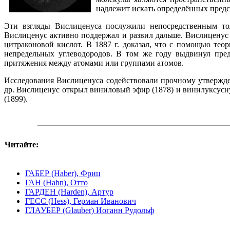
надлежит искать определённых предс
Эти взгляды Вислиценуса послужили непосредственным тол
Вислиценус активно поддержал и развил дальше. Вислиценус
цитраконовой кислот. В 1887 г. доказал, что с помощью те
непредельных углеводородов. В том же году выдвинул пред
притяжения между атомами или группами атомов.
Исследования Вислиценуса содействовали прочному утвержден
др. Вислиценус открыл виниловый эфир (1878) и винилуксусн
(1899).
Читайте:
ГАБЕР (Haber), Фриц
ГАН (Hahn), Отто
ГАРДЕН (Harden), Артур
ГЕСС (Hess), Герман Иванович
ГЛАУБЕР (Glauber) Иоганн Рудольф