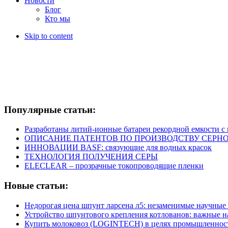
Новости
Блог
Кто мы
Skip to content
Популярные статьи:
Разработаны литий-ионные батареи рекордной емкости 
ОПИСАНИЕ ПАТЕНТОВ ПО ПРОИЗВОДСТВУ СЕРНО
ИННОВАЦИИ BASF: связующие для водных красок
ТЕХНОЛОГИЯ ПОЛУЧЕНИЯ СЕРЫ
ELECLEAR – прозрачные токопроводящие пленки
Новые статьи:
Недорогая цена шпунт ларсена л5: незаменимые научные
Устройство шпунтового крепления котлованов: важные 
Купить молоковоз (LOGINTECH) в целях промышленнос