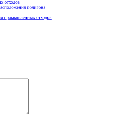
х отходов
 расположения полигона
ния промышленных отходов