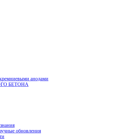
с кремниевыми анодами
ГО БЕТОНА
 знания
научные обновления
ти