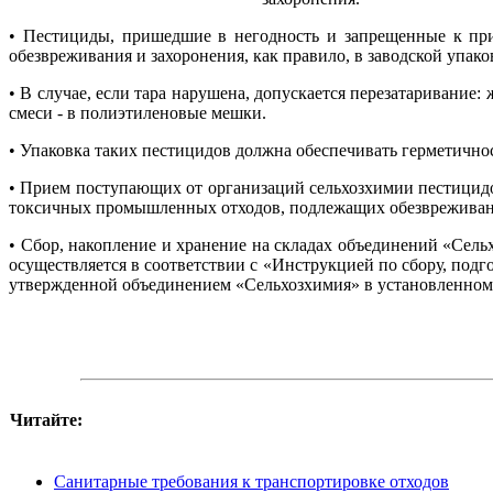
• Пестициды, пришедшие в негодность и запрещенные к при
обезвреживания и захоронения, как правило, в заводской упако
• В случае, если тара нарушена, допускается перезатаривание
смеси - в полиэтиленовые мешки.
• Упаковка таких пестицидов должна обеспечивать герметично
• Прием поступающих от организаций сельхозхимии пестицидо
токсичных промышленных отходов, подлежащих обезвреживан
• Сбор, накопление и хранение на складах объединений «Сел
осуществляется в соответствии с «Инструкцией по сбору, под
утвержденной объединением «Сельхозхимия» в установленном 
Читайте:
Санитарные требования к транспортировке отходов