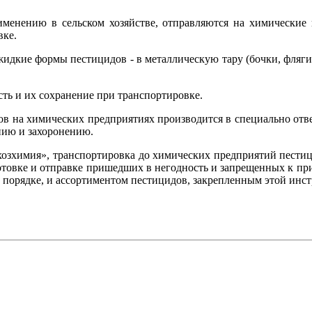
менению в сельском хозяйстве, отправляются на химические 
вке.
: жидкие формы пестицидов - в металлическую тару (бочки, фляг
сть и их сохранение при транспортировке.
в на химических предприятиях производится в специально отве
ию и захоронению.
ьхозхимия», транспортировка до химических предприятий пест
готовке и отправке пришедших в негодность и запрещенных к при
порядке, и ассортиментом пестицидов, закрепленным этой инст