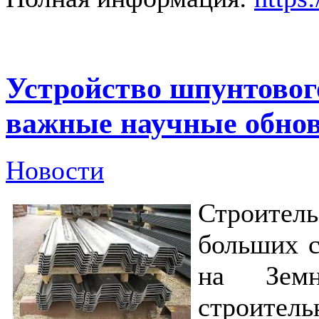
Устройство шпунтовог
важные научные обно
Новости
Строител
больших с
на Земн
строите