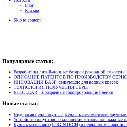
Новости
Блог
Кто мы
Skip to content
Популярные статьи:
Разработаны литий-ионные батареи рекордной емкости 
ОПИСАНИЕ ПАТЕНТОВ ПО ПРОИЗВОДСТВУ СЕРНО
ИННОВАЦИИ BASF: связующие для водных красок
ТЕХНОЛОГИЯ ПОЛУЧЕНИЯ СЕРЫ
ELECLEAR – прозрачные токопроводящие пленки
Новые статьи:
Недорогая цена шпунт ларсена л5: незаменимые научные
Устройство шпунтового крепления котлованов: важные 
Купить молоковоз (LOGINTECH) в целях промышленнос