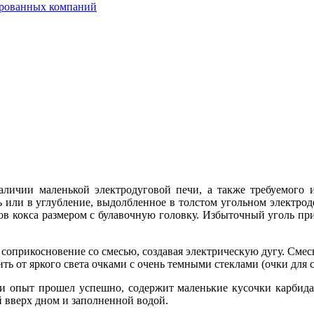
ированных компаний
личии маленькой электродуговой печи, а также требуемого 
 или в углубление, выдолбленное в толстом угольном электроде
ов кокса размером с булавочную головку. Избыточный уголь при
соприкосновение со смесью, создавая электрическую дугу. Смесь
ь от яркого света очками с очень темными стеклами (очки для с
сли опыт прошел успешно, содержит маленькие кусочки карбида
й вверх дном и заполненной водой.