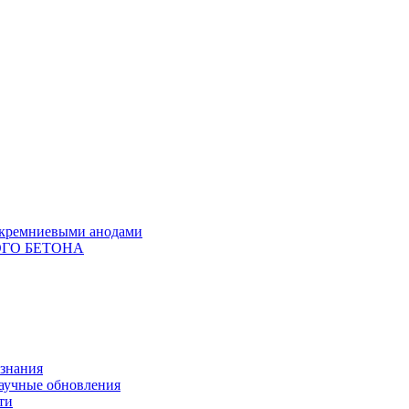
с кремниевыми анодами
ГО БЕТОНА
 знания
научные обновления
ти