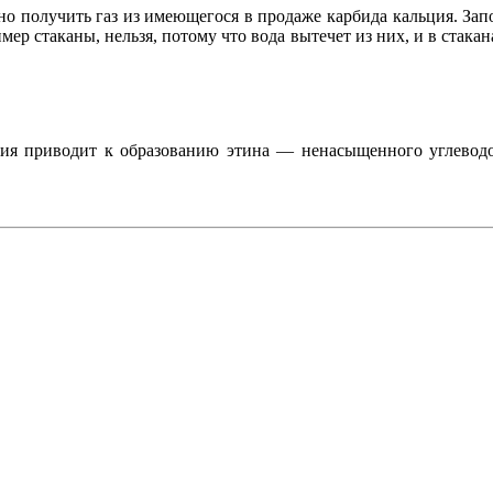
жно получить газ из имеющегося в продаже карбида кальция. За
имер стаканы, нельзя, потому что вода вытечет из них, и в стака
ция приводит к образованию этина — ненасыщенного углеводор