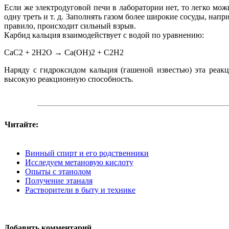
Если же электродуговой печи в лаборатории нет, то легко мо
одну треть и т. д. Заполнять газом более широкие сосуды, напр
правило, происходит сильный взрыв.
Карбид кальция взаимодействует с водой по уравнению:
СаС2 + 2Н2О → Са(ОН)2 + С2Н2
Наряду с гидроксидом кальция (гашеной известью) эта реак
высокую реакционную способность.
Читайте:
Винный спирт и его родственники
Исследуем метановую кислоту
Опыты с этанолом
Получение этаналя
Растворители в быту и технике
Добавить комментарий