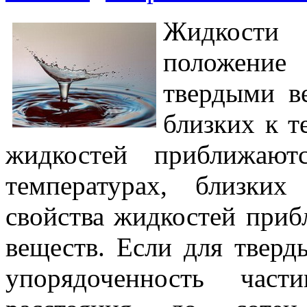
Жидкости
положение
твердыми в
близких к т
жидкостей приближают
температурах, близких
свойства жидкостей приб
веществ. Если для тверд
упо­рядоченность час