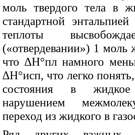
моль твердого тела в ж
стандартной энтальпией
теплоты высвобожд
(«отвердевании») 1 моль 
что ∆Н°пл намного мень
∆Н°исп, что легко понять,
состояния в жидкое
нарушением межмолеку
переход из жидкого в газо
Ряд других важных с