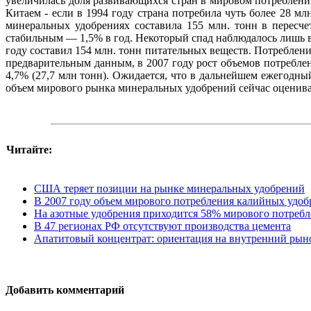
увеличилась доля развивающихся стран в мировом потреблен
Китаем - если в 1994 году страна потребила чуть более 28 млн
минеральных удобрениях со­ставила 155 млн. тонн в пересч
стабильным — 1,5% в год. Некоторый спад наблюдалось лишь в
году составил 154 млн. тонн питательных веществ. Потреблени
предварительным данным, в 2007 году рост объемов потребле
4,7% (27,7 млн тонн). Ожидается, что в дальнейшем ежегодны
объем мирового рынка минеральных удобрений сейчас оценивае
Читайте:
США теряет позиции на рынке минеральных удобрений
В 2007 году объем мирового потребления калийных удобр
На азотные удобрения приходится 58% мирового потреб
В 47 регионах РФ отсутствуют производства цемента
Апатитовый концентрат: ориентация на внутренний рын
Добавить комментарий