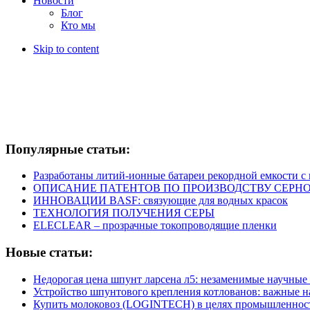
Новости
Блог
Кто мы
Skip to content
Популярные статьи:
Разработаны литий-ионные батареи рекордной емкости 
ОПИСАНИЕ ПАТЕНТОВ ПО ПРОИЗВОДСТВУ СЕРНО
ИННОВАЦИИ BASF: связующие для водных красок
ТЕХНОЛОГИЯ ПОЛУЧЕНИЯ СЕРЫ
ELECLEAR – прозрачные токопроводящие пленки
Новые статьи:
Недорогая цена шпунт ларсена л5: незаменимые научные
Устройство шпунтового крепления котлованов: важные 
Купить молоковоз (LOGINTECH) в целях промышленнос