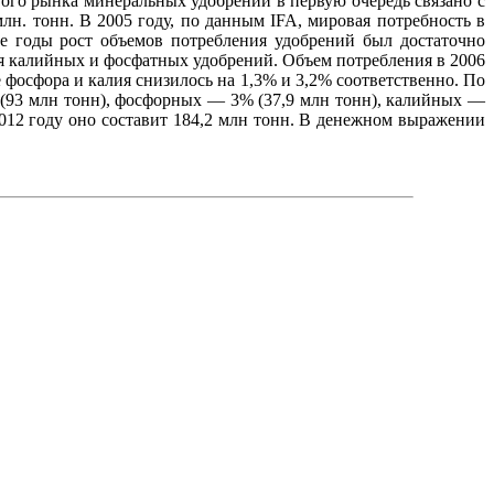
го рынка минеральных удобрений в первую очередь связано с
 млн. тонн. В 2005 году, по данным IFA, мировая потребность в
ие годы рост объемов потребления удобрений был достаточно
ия калийных и фосфатных удобрений. Объем потребления в 2006
 фосфора и калия снизилось на 1,3% и 3,2% соответственно. По
 (93 млн тонн), фосфорных — 3% (37,9 млн тонн), калийных —
2012 году оно составит 184,2 млн тонн. В денежном выражении