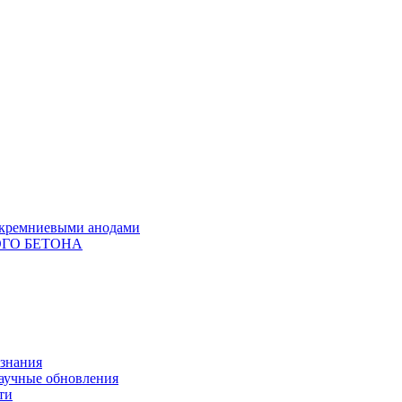
с кремниевыми анодами
ГО БЕТОНА
 знания
научные обновления
ти