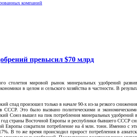
ированных компаний
обрений превысил $70 млрд
ого столетия мировой рынок минеральных удобрений разви
кономики в целом и сельского хозяйства в частности. В результ
кий спад произошел только в начале 90-х из-за резкого снижени
х в СССР. Это было вызвано политическими и экономически
ский Союз вышел на пик потребления минеральных удобрений в 4
995 год страны Восточной Европы и республики бывшего СССР сн
ой Европы сократили потребление на 4 млн. тонн. Именно с эт
 17%. В то же время происходил прирост потребления в азиатс