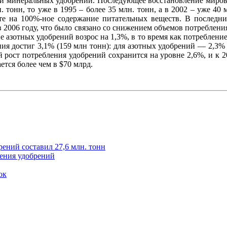
ии минеральных удобрений. Последующее восстановление мирово
. тонн, то уже в 1995 – более 35 млн. тонн, а в 2002 – уже 40
ете на 100%-ное содержание питательных веществ. В последн
 2006 году, что было связано со снижением объемов потреблен
е азотных удобрений возрос на 1,3%, в то время как потребление
ния достиг 3,1% (159 млн тонн): для азотных удобрений — 2,3%
й рост потребления удобрений сохранится на уровне 2,6%, и к 
тся более чем в $70 млрд.
ений составил 27,6 млн. тонн
ления удобрений
ок