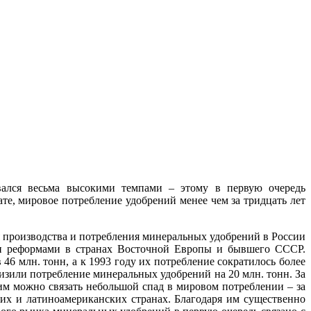
вался весьма высокими темпами – этому в первую очередь
ате, мировое потребление удобрений менее чем за тридцать лет
я производс­тва и потребления минеральных удобрений в России
ми реформами в странах Восточной Европы и бывшего СССР.
6 млн. тонн, а к 1993 году их потребление сократилось более
изили потребление минеральных удобрений на 20 млн. тонн. За
им можно связать небольшой спад в мировом потреблении – за
ких и латиноамериканских странах. Благодаря им существенно