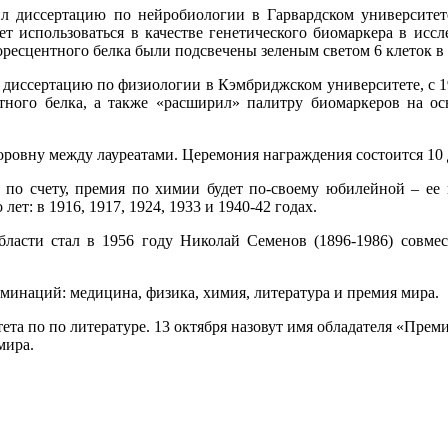
ил диссертацию по нейробиологии в Гарвардском университет
т использоваться в качестве генетического биомаркера в иссл
центного белка были подсвечены зеленым светом 6 клеток в тка
ил диссертацию по физиологии в Кэмбриджском университете, с 1
тного белка, а также «расширил» палитру биомаркеров на ос
оровну между лауреатами. Церемония награждения состоится 10 
я по счету, премия по химии будет по-своему юбилейной – е
т: в 1916, 1917, 1924, 1933 и 1940-42 годах.
ласти стал в 1956 году Николай Семенов (1896-1986) совме
минаций: медицина, физика, химия, литература и премия мира.
итета по по литературе. 13 октября назовут имя обладателя «Пр
мира.