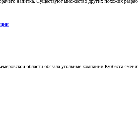
орячего напитка. Существуют множество других похожих разрабо
ации
Кемеровской области обязала угольные компании Кузбасса смени