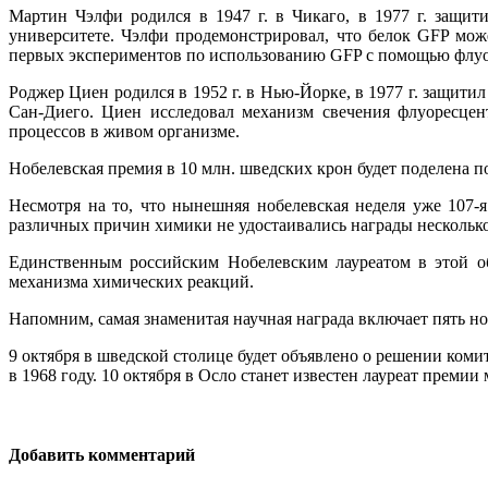
Мартин Чэлфи родился в 1947 г. в Чикаго, в 1977 г. защит
университете. Чэлфи продемонстрировал, что белок GFP може
первых экспериментов по использованию GFP с помощью флуорес
Роджер Циен родился в 1952 г. в Нью-Йорке, в 1977 г. защит
Сан-Диего. Циен исследовал механизм свечения флуоресцен
процессов в живом организме.
Нобелевская премия в 10 млн. шведских крон будет поделена п
Несмотря на то, что нынешняя нобелевская неделя уже 107-
различных причин химики не удостаивались награды несколько ле
Единственным российским Нобелевским лауреатом в этой об
механизма химических реакций.
Напомним, самая знаменитая научная награда включает пять но
9 октября в шведской столице будет объявлено о решении ком
в 1968 году. 10 октября в Осло станет известен лауреат премии 
Добавить комментарий