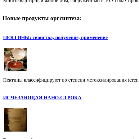
Многоквартирный жилой дом, сооруженный в 50-х годах прошло
Новые продукты оргсинтеза:
ПЕКТИНЫ: свойства, получение, применение
Пектины классифицируют по степени метоксилирования (степе
ИСЧЕЗАЮЩАЯ НАНО-СТРОКА