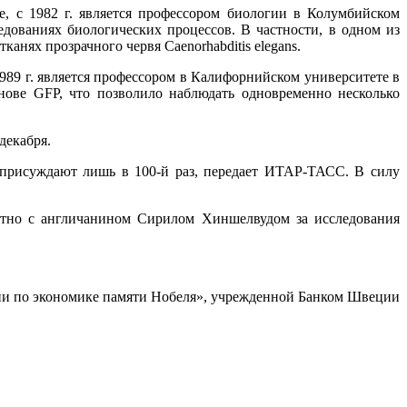
е, с 1982 г. является профессором биологии в Колумбийском
едованиях биологических процессов. В частности, в одном из
нях прозрачного червя Caenorhabditis elegans.
989 г. является профессором в Калифорнийском университете в
нове GFP, что позволило наблюдать одновременно несколько
декабря.
е присуждают лишь в 100-й раз, передает ИТАР-ТАСС. В силу
стно с англичанином Сирилом Хиншелвудом за исследования
емии по экономике памяти Нобеля», учрежденной Банком Швеции