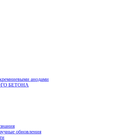
с кремниевыми анодами
ГО БЕТОНА
 знания
научные обновления
ти