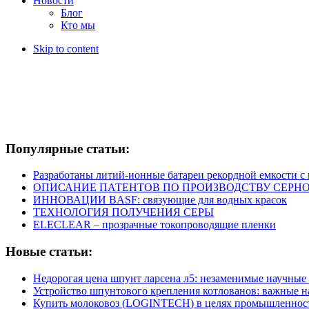
Новости
Блог
Кто мы
Skip to content
Популярные статьи:
Разработаны литий-ионные батареи рекордной емкости 
ОПИСАНИЕ ПАТЕНТОВ ПО ПРОИЗВОДСТВУ СЕРНО
ИННОВАЦИИ BASF: связующие для водных красок
ТЕХНОЛОГИЯ ПОЛУЧЕНИЯ СЕРЫ
ELECLEAR – прозрачные токопроводящие пленки
Новые статьи:
Недорогая цена шпунт ларсена л5: незаменимые научные
Устройство шпунтового крепления котлованов: важные 
Купить молоковоз (LOGINTECH) в целях промышленнос