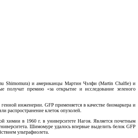
u Shimomura) и американцы Мартин Чэлфи (Martin Chalfie) и
ные получат премию «за открытие и исследование зеленого
в генной инженерии. GFP применяется в качестве биомаркера и
или распространение клеток опухолей.
й химии в 1960 г. в университете Нагоя. Является почетным
 университета. Шимомуре удалось впервые выделить белок GFP
ействием ультрафиолета.