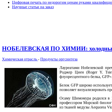
Цифровая печать по недорогим ценам руками квалифиц
Научные статьи на заказ
НОБЕЛЕВСКАЯ ПО ХИМИИ: холодный 
Химическая отрасль
-
Продукты оргсинтеза
Лауреатами Нобелевской пре
Роджер Циен (Roger Y. Tsie
флуоресцентного белка, GFP»
Белок GFP широко использует
позволяет визуализировать пр
Осаму Шимомура родился в 19
профессором Морской биологи
из тканей медузы Aequorea Vic