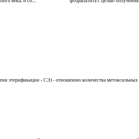
го века, и со...
фторапатита с целью получения 
ни этерификации - СЭ) - отношению количества метоксильных 