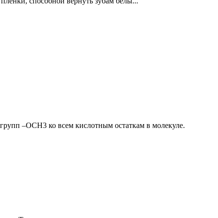
пленки, способной вернуть зубам белы...
групп –ОСН3 ко всем кислотным остаткам в молекуле.