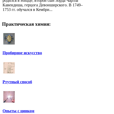
родился в Ницце; второй сын лорда Чарлза
Кавендиша, герцога Девонширского. В 1749–
1753 гг. обучался в Кембри...
Практическая химия:
Пробирное искусство
Ртутный способ
Опыты с цинком