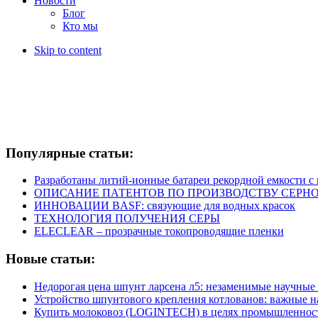
Новости
Блог
Кто мы
Skip to content
Популярные статьи:
Разработаны литий-ионные батареи рекордной емкости 
ОПИСАНИЕ ПАТЕНТОВ ПО ПРОИЗВОДСТВУ СЕРНО
ИННОВАЦИИ BASF: связующие для водных красок
ТЕХНОЛОГИЯ ПОЛУЧЕНИЯ СЕРЫ
ELECLEAR – прозрачные токопроводящие пленки
Новые статьи:
Недорогая цена шпунт ларсена л5: незаменимые научные
Устройство шпунтового крепления котлованов: важные 
Купить молоковоз (LOGINTECH) в целях промышленнос