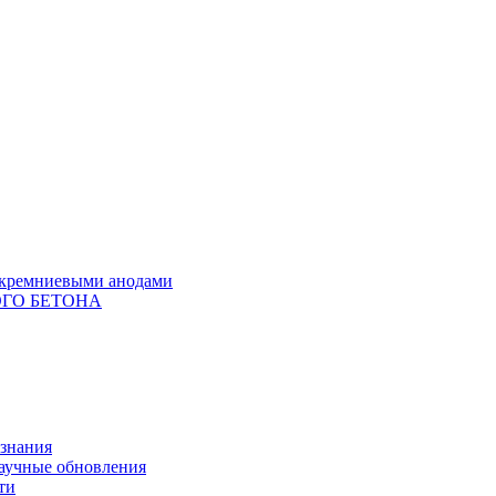
с кремниевыми анодами
ГО БЕТОНА
 знания
научные обновления
ти