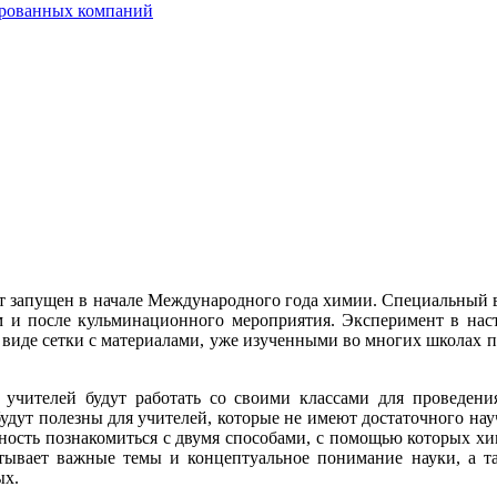
ированных компаний
т запущен в начале Международного года химии. Специальный ве
м и после кульминационного мероприятия. Эксперимент в наст
в виде сетки с материалами, уже изученными во многих школах 
 учителей будут работать со своими классами для проведени
удут полезны для учителей, которые не имеют достаточного нау
жность познакомиться с двумя способами, с помощью которых х
атывает важные темы и концептуальное понимание науки, а т
ых.