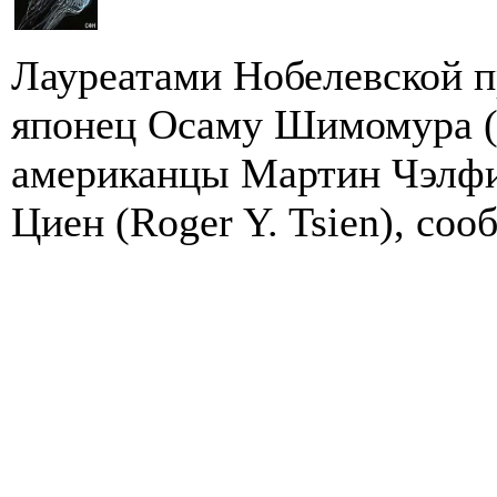
Лауреатами Нобелевской пр
японец Осаму Шимомура (
американцы Мартин Чэлфи 
Циен (Roger Y. Tsien), соо