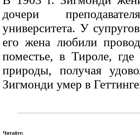
дочери преподавате
университета. У супруго
его жена любили провод
поместье, в Тироле, гд
природы, получая удово
Зигмонди умер в Геттинген
Читайте: