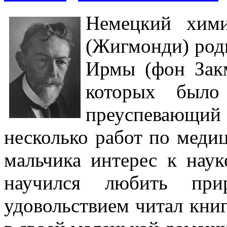
Немецкий хим
(Жигмонди) роди
Ирмы (фон Зак
которых было
преуспевающ
несколько работ по меди
мальчика интерес к наук
научился любить пр
удовольствием читал кни