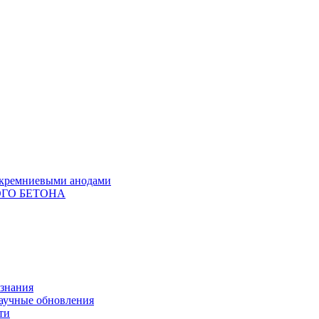
с кремниевыми анодами
ГО БЕТОНА
 знания
научные обновления
ти