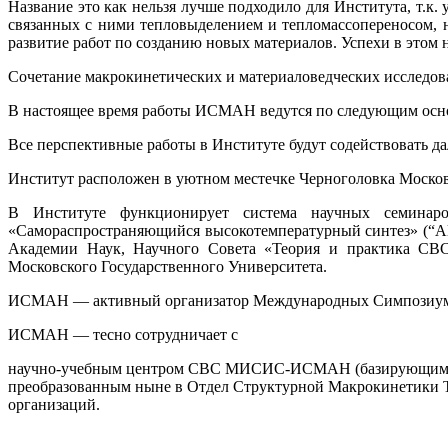
Название это как нельзя лучше подходило для Института, т.к
связанных с ними тепловыделением и тепломассопереносом, н
развитие работ по созданию новых материалов. Успехи в этом
Сочетание макрокинетических и материаловедческих исследова
В настоящее время работы ИСМАН ведутся по следующим осн
Все перспективные работы в Институте будут содействовать д
Институт расположен в уютном местечке Черноголовка Московс
В Институте функционирует система научных семинаро
«Самораспространяющийся высокотемпературный синтез» (“Alle
Академии Наук, Научного Совета «Теория и практика СВС
Московского Государственного Университета.
ИСМАН — активный организатор Международных Симпозиумо
ИСМАН — тесно сотрудничает с
научно-учебным центром СВС МИСИС-ИСМАН (базирующимся
преобразованным ныне в Отдел Структурной Макрокинетики То
организаций.