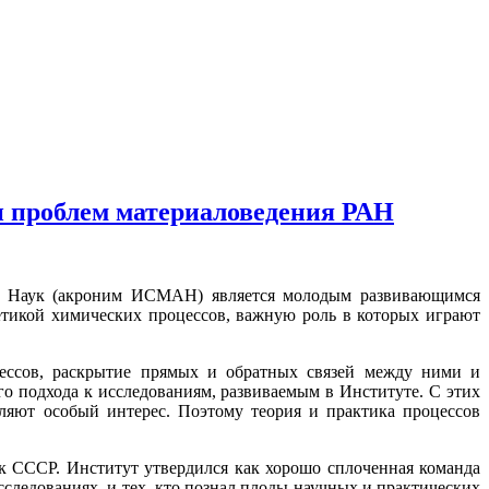
и проблем материаловедения РАН
ии Наук (акроним ИСМАН) является молодым развивающимся
етикой химических процессов, важную роль в которых играют
цессов, раскрытие прямых и обратных связей между ними и
о подхода к исследованиям, развиваемым в Институте. С этих
ляют особый интерес. Поэтому теория и практика процессов
 СССР. Институт утвердился как хорошо сплоченная команда
ледованиях, и тех, кто познал плоды научных и практических