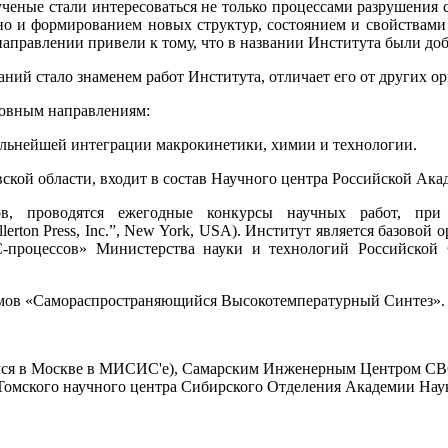
. ученые стали интересоваться не только процессами разрушения
о и формированием новых структур, состоянием и свойствами 
 направлении привели к тому, что в названии Института были д
ний стало знаменем работ Института, отличает его от других о
овным направлениям:
альнейшей интеграции макрокинетики, химии и технологии.
кой области, входит в состав Научного центра Российской Ака
в, проводятся ежегодные конкурсы научных работ, при 
rton Press, Inc.”, New York, USA). Институт является базовой
-процессов» Министерства науки и технологий Российской 
в «Самораспространяющийся Высокотемпературный Синтез».
 в Москве в МИСИС'е), Самарским Инженерным Центром СВС
мского научного центра Сибирского Отделения Академии Наук, 