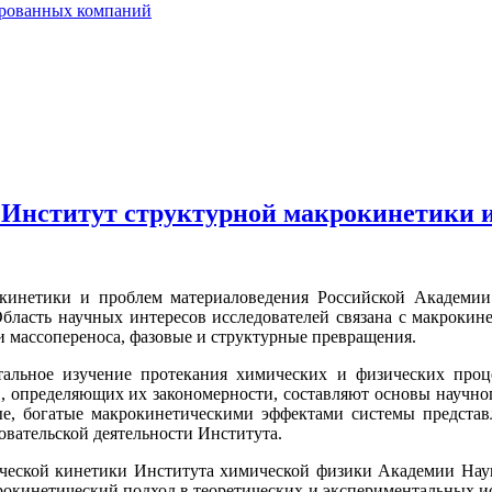
ированных компаний
 Институт структурной макрокинетики 
окинетики и проблем материаловедения Российской Академ
бласть научных интересов исследователей связана с макрокин
и массопереноса, фазовые и структурные превращения.
тальное изучение протекания химических и физических про
, определяющих их закономерности, составляют основы научног
е, богатые макрокинетическими эффектами системы представ
овательской деятельности Института.
ческой кинетики Института химической физики Академии Наук
окинетический подход в теоретических и экспериментальных исс