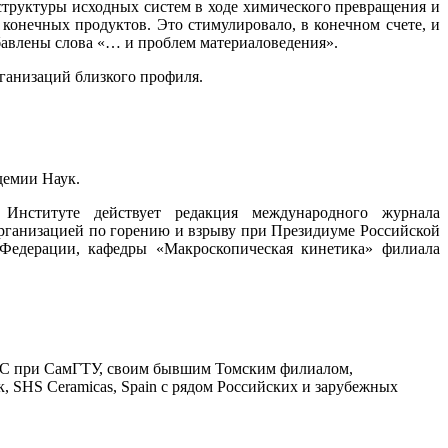
 структуры исходных систем в ходе химического превращения и
конечных продуктов. Это стимулировало, в конечном счете, и
обавлены слова «… и проблем материаловедения».
рганизаций близкого профиля.
демии Наук.
Институте действует редакция международного журнала
 организацией по горению и взрыву при Президиуме Российской
Федерации, кафедры «Макроскопическая кинетика» филиала
 при СамГТУ, своим бывшим Томским филиалом,
SHS Ceramicas, Spain с рядом Российских и зарубежных