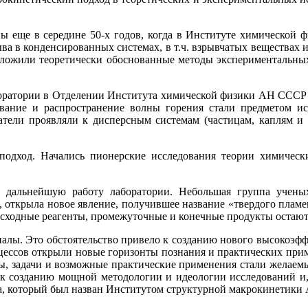
ы еще в середине 50-х годов, когда в Институте химической
ва в конденсированных системах, в т.ч. взрывчатых веществах 
дложили теоретически обоснованные методы экспериментальных
оратории в Отделении Института химической физики АН СССР в
вание и распространение волны горения стали предметом 
атели проявляли к дисперсным системам (частицам, каплям и и
подход. Начались пионерские исследования теории химическ
 дальнейшую работу лаборатории. Небольшая группа учены
открыла новое явление, получившее название «твердого пламен
исходные реагенты, промежуточные и конечные продукты остаютс
иалы. Это обстоятельство привело к созданию нового высокоэфф
ессов открыли новые горизонты познания и практических прим
ы, задачи и возможные практические применения стали желаемы
к созданию мощной методологии и идеологии исследований и, 
та, который был назван Институтом структурной макрокинетики