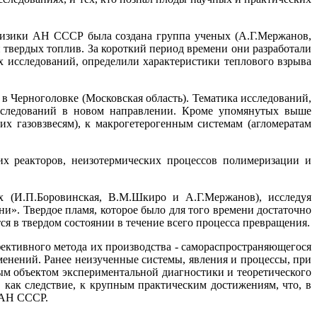
 физики АН СССР была создана группа ученых (А.Г.Мержанов,
и твердых топлив. За короткий период времени они разработали
 исследований, определили характеристики теплового взрыва
 Черноголовке (Московская область). Тематика исследований,
исследований в новом направлении. Кроме упомянутых выше
х газовзвесям), к макрогетерогенным системам (агломератам
их реакторов, неизотермических процессов полимеризации и
х (И.П.Боровинская, В.М.Шкиро и А.Г.Мержанов), исследуя
и». Твердое пламя, которое было для того времени достаточно
я в твердом состоянии в течение всего процесса превращения.
ективного метода их производства - самораспространяющегося
енений. Ранее неизученные системы, явления и процессы, при
м объектом экспериментальной диагностики и теоретического
как следствие, к крупным практическим достижениям, что, в
 АН СССР.