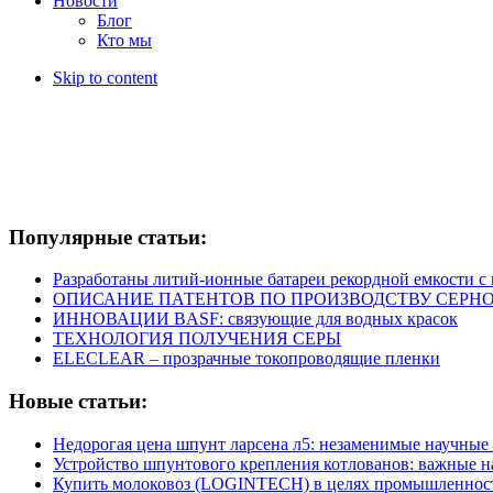
Новости
Блог
Кто мы
Skip to content
Популярные статьи:
Разработаны литий-ионные батареи рекордной емкости 
ОПИСАНИЕ ПАТЕНТОВ ПО ПРОИЗВОДСТВУ СЕРНО
ИННОВАЦИИ BASF: связующие для водных красок
ТЕХНОЛОГИЯ ПОЛУЧЕНИЯ СЕРЫ
ELECLEAR – прозрачные токопроводящие пленки
Новые статьи:
Недорогая цена шпунт ларсена л5: незаменимые научные
Устройство шпунтового крепления котлованов: важные 
Купить молоковоз (LOGINTECH) в целях промышленнос