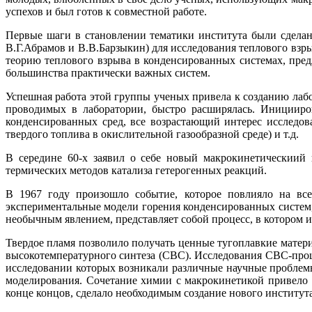
успехов и был готов к совместной работе.
Первые шаги в становлении тематики института были сделан
В.Г.Абрамов и В.В.Барзыкин) для исследования теплового взры
теорию теплового взрыва в конденсированных системах, пре
большинства практически важных систем.
Успешная работа этой группы ученых привела к созданию лаб
проводимых в лаборатории, быстро расширялась. Иницииро
конденсированных сред, все возрастающий интерес исследов
твердого топлива в окислительной газообразной среде) и т.д.
В середине 60-х заявил о себе новый макрокинетическиий 
термических методов катализа гетерогенных реакций.
В 1967 году произошло событие, которое повлияло на все
экспериментальные модели горения конденсированных систем, 
необычным явлением, представляет собой процесс, в котором 
Твердое пламя позволило получать ценные тугоплавкие матер
высокотемпературного синтеза (СВС). Исследования СВС-проц
исследовании которых возникали различные научные проблем
моделирования. Сочетание химии с макрокинетикой привело 
конце концов, сделало необходимым создание нового институ