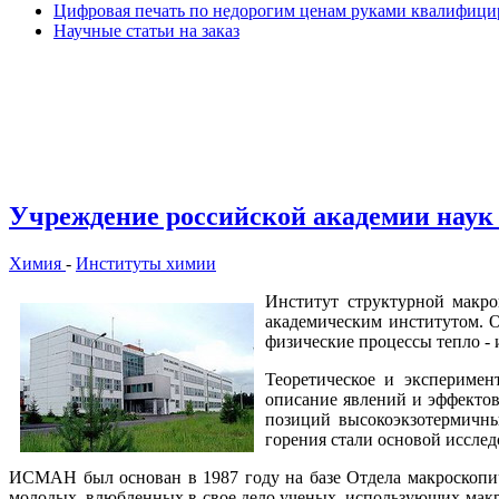
Цифровая печать по недорогим ценам руками квалифиц
Научные статьи на заказ
Учреждение российской академии наук
Химия
-
Институты химии
Институт структурной макр
академическим институтом. О
физические процессы тепло - 
Теоретическое и эксперимен
описание явлений и эффектов
позиций высокоэкзотермичны
горения стали основой исслед
ИСМАН был основан в 1987 году на базе Отдела макроскопи
молодых, влюбленных в свое дело ученых, использующих макр