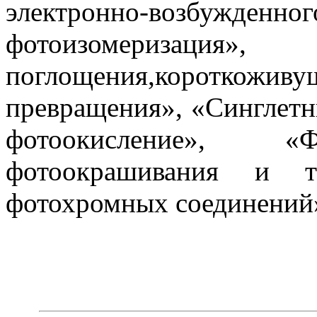
электронно-возбужденн
фотоизомериз
поглощения,короткожив
превращения», «Синглетн
фотоокисление», «Ф
фотоокрашивания и те
фотохромных соединений