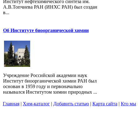
Институт нефтехимического синтеза им.
А.В.Топчиева РАН (ИНХС РАН) был создан
в...
Об Институте биоорганической химии
Учреждение Российской академии наук
Институт биоорганической химии РАН был
основан в 1959 году и первоначально
назывался Институтом химии природных ...
Главная
|
Хим-каталог
|
Добавить статью
|
Карта сайта
|
Кто мы