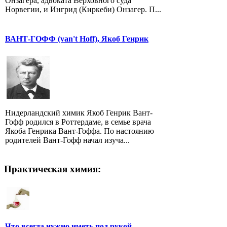
Онзагера, адвоката Верховного суда
Норвегии, и Ингрид (Киркеби) Онзагер. П...
ВАНТ-ГОФФ (van't Hoff), Якоб Генрик
Нидерландский химик Якоб Генрик Вант-
Гофф родился в Роттердаме, в семье врача
Якоба Генрика Вант-Гоффа. По настоянию
родителей Вант-Гофф начал изуча...
Практическая химия:
Что всегда нужно иметь под рукой