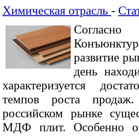
Химическая отрасль
-
Ста
Согласно
Конъюнкт
развитие р
день находи
характеризуется дост
темпов роста продаж
российском рынке суще
МДФ плит. Особенно ос