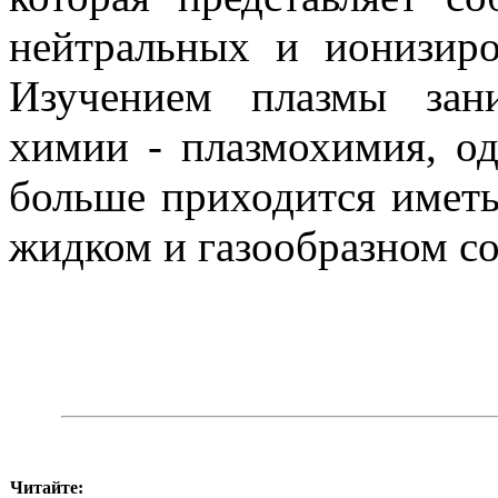
нейтральных и иони­зир
Изучением плазмы зани
химии - плазмохимия, о
больше приходится иметь 
жидком и газообразном со
Читайте: