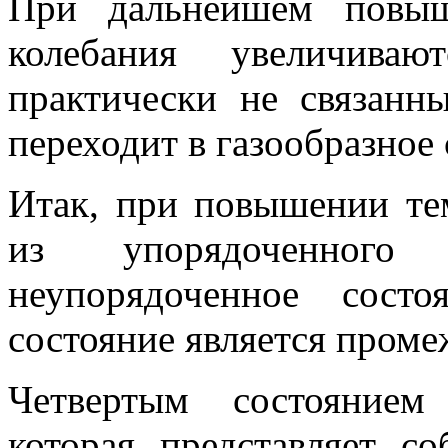
При дальнейшем повыш
колеба­ния увеличива
практически не свя­зан
переходит в газообразное 
Итак, при повышении те
из упорядоченного
неупорядоченное состоя
состояние является пром
Четвертым состоянием
которая представляет с