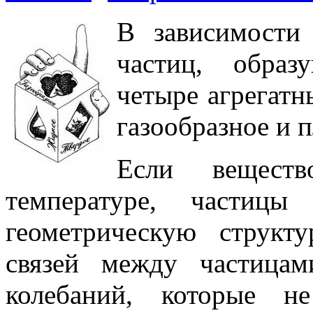
В за­висимости
частиц, образ
четыре агрегатны
газообразное и 
Если вещест
температуре, частицы
геометрическую структ
связей между частицам
колебаний, которые н