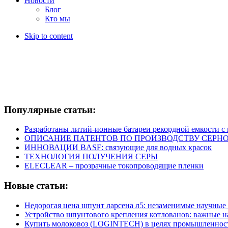
Новости
Блог
Кто мы
Skip to content
Популярные статьи:
Разработаны литий-ионные батареи рекордной емкости 
ОПИСАНИЕ ПАТЕНТОВ ПО ПРОИЗВОДСТВУ СЕРНО
ИННОВАЦИИ BASF: связующие для водных красок
ТЕХНОЛОГИЯ ПОЛУЧЕНИЯ СЕРЫ
ELECLEAR – прозрачные токопроводящие пленки
Новые статьи:
Недорогая цена шпунт ларсена л5: незаменимые научные
Устройство шпунтового крепления котлованов: важные 
Купить молоковоз (LOGINTECH) в целях промышленнос