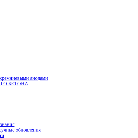
с кремниевыми анодами
ГО БЕТОНА
 знания
научные обновления
ти