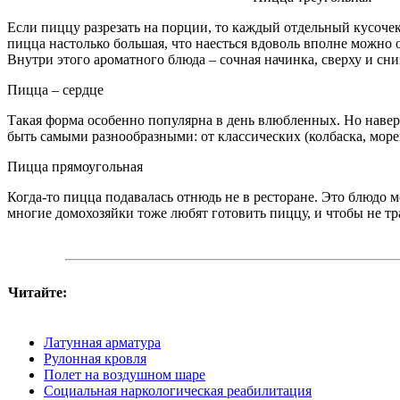
Если пиццу разрезать на порции, то каждый отдельный кусоче
пицца настолько большая, что наесться вдоволь вполне можно
Внутри этого ароматного блюда – сочная начинка, сверху и сни
Пицца – сердце
Такая форма особенно популярна в день влюбленных. Но наве
быть самыми разнообразными: от классических (колбаска, море
Пицца прямоугольная
Когда-то пицца подавалась отнюдь не в ресторане. Это блюдо м
многие домохозяйки тоже любят готовить пиццу, и чтобы не т
Читайте:
Латунная арматура
Рулонная кровля
Полет на воздушном шаре
Социальная наркологическая реабилитация