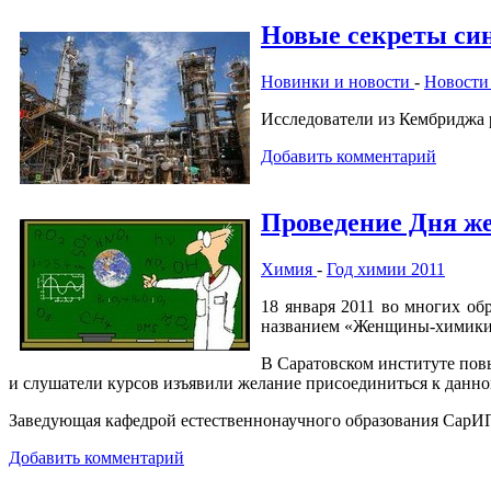
Новые секреты си
Новинки и новости
-
Новости
Исследователи из Кембриджа 
Добавить комментарий
Проведение Дня 
Химия
-
Год химии 2011
18 января 2011 во многих об
названием «Женщины-химики
В Саратовском институте по
и слушатели курсов изъявили желание присоединиться к данн
Заведующая кафедрой естественнонаучного образования СарИ
Добавить комментарий