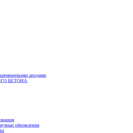
с кремниевыми анодами
ГО БЕТОНА
 знания
научные обновления
ти