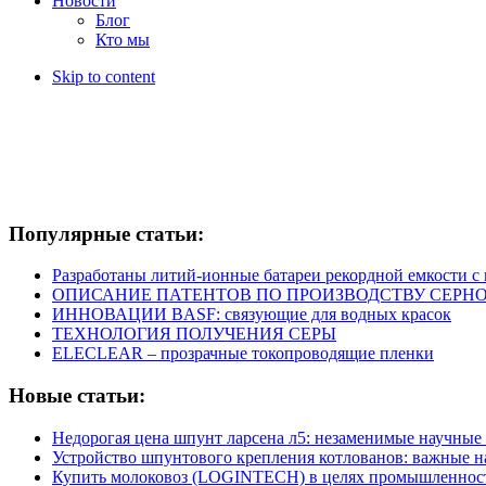
Новости
Блог
Кто мы
Skip to content
Популярные статьи:
Разработаны литий-ионные батареи рекордной емкости 
ОПИСАНИЕ ПАТЕНТОВ ПО ПРОИЗВОДСТВУ СЕРНО
ИННОВАЦИИ BASF: связующие для водных красок
ТЕХНОЛОГИЯ ПОЛУЧЕНИЯ СЕРЫ
ELECLEAR – прозрачные токопроводящие пленки
Новые статьи:
Недорогая цена шпунт ларсена л5: незаменимые научные
Устройство шпунтового крепления котлованов: важные 
Купить молоковоз (LOGINTECH) в целях промышленнос