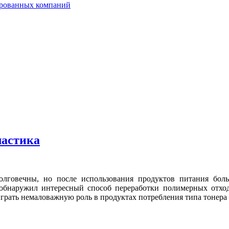
ированных компаний
ластика
говечны, но после использования продуктов питания больш
 обнаружил интересный способ переработки полимерных отход
рать немаловажную роль в продуктах потребления типа тонера 