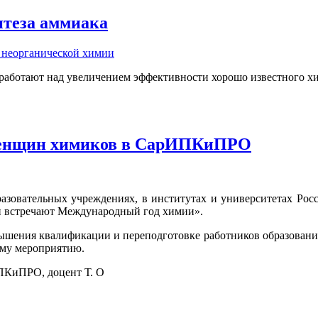
нтеза аммиака
 неорганической химии
работают над увеличением эффективности хорошо известного хи
женщин химиков в СарИПКиПРО
разовательных учреждениях, в институтах и университетах Рос
 встречают Международный год химии».
вышения квалификации и переподготовке работников образован
ому мероприятию.
ПКиПРО, доцент Т. О