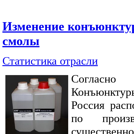
Изменение конъюнктур
смолы
Статистика отрасли
Согласно
Конъюнкт
Россия рас
по произв
существен